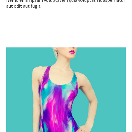
Nemo enim ipsam voluptatem quia voluptas sit aspernatur
aut odit aut fugit