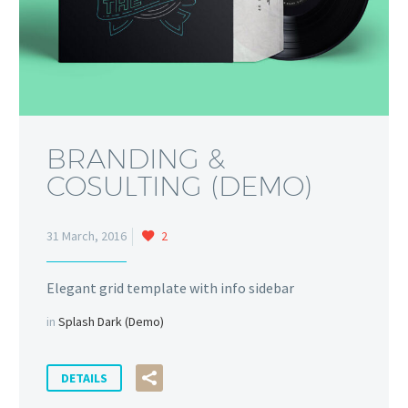
BRANDING &
COSULTING (DEMO)
2
31 March, 2016
Elegant grid template with info sidebar
in
Splash Dark (Demo)
DETAILS