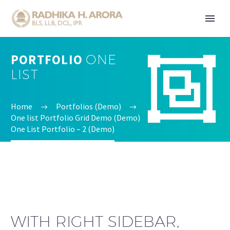
PORTFOLIO
ONE


LIST
Home
Portfolios (Demo)
One list Portfolio Grid Demo (Demo)
One List Portfolio – 2 (Demo)
WITH RIGHT SIDEBAR,