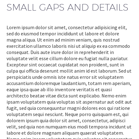
SMALL GAPS AND DETAILS
Lorem ipsum dolor sit amet, consectetur adipisicing elit,
sed do eiusmod tempor incididunt ut labore et dolore
magna aliqua. Ut enim ad minim veniam, quis nostrud
exercitation ullamco laboris nisi ut aliquip ex ea commodo
consequat. Duis aute irure dolor in reprehenderit in
voluptate velit esse cillum dolore eu fugiat nulla pariatur.
Excepteur sint occaecat cupidatat non proident, sunt in
culpa qui officia deserunt mollit anim id est laborum. Sed ut
perspiciatis unde omnis iste natus error sit voluptatem
accusantium doloremque laudantium, totam rem aperiam,
eaque ipsa quae ab illo inventore veritatis et quasi
architecto beatae vitae dicta sunt explicabo. Nemo enim
ipsam voluptatem quia voluptas sit aspernatur aut odit aut
fugit, sed quia consequuntur magni dolores eos qui ratione
voluptatem sequi nesciunt. Neque porro quisquam est, qui
dolorem ipsum quia dolor sit amet, consectetur, adipisci
velit, sed quia non numquam eius modi tempora incidunt ut
labore et dolore magnam aliquam quaerat voluptatem.