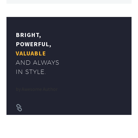
BRIGHT,
POWERFUL,
VALUABLE
AND ALWAYS
IN STYLE.
by
Awesome Author

