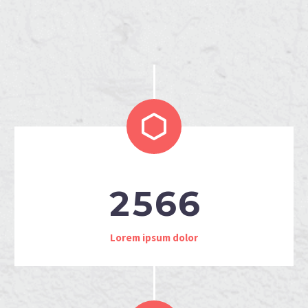


2
5
6
6
Lorem ipsum dolor