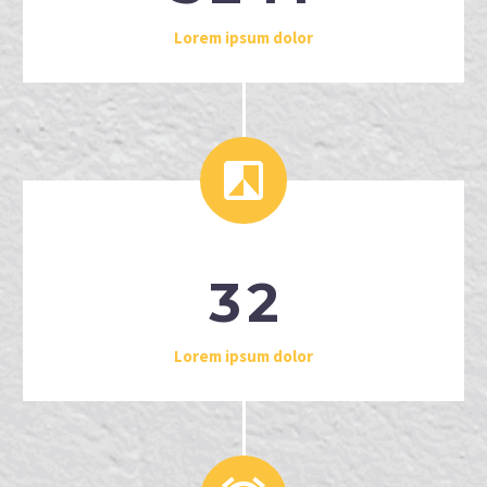
Lorem ipsum dolor


3
2
Lorem ipsum dolor