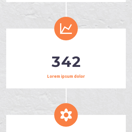


3
4
2
Lorem ipsum dolor

