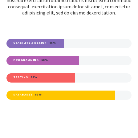
nostrud exercitation ullamco laboris nisi ut ex ea commodo
consequat. exercitation ipsum dolor sit amet, consectetur
adi pisicing elit, sed do eiusmo dexercitation.
USABILITY & DESIGN
46%
PROGRAMMING
58%
TESTING
55%
DATABASES
87%