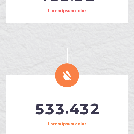
Lorem ipsum dolor


.
5
3
3
4
3
2
Lorem ipsum dolor