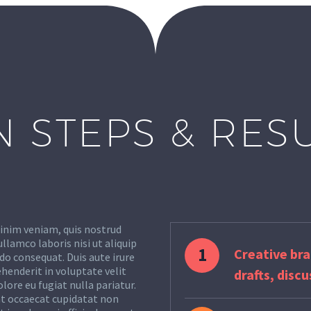
N STEPS & RES
inim veniam, quis nostrud
ullamco laboris nisi ut aliquip
1
Creative bra
o consequat. Duis aute irure
ehenderit in voluptate velit
drafts, disc
olore eu fugiat nulla pariatur.
nt occaecat cupidatat non