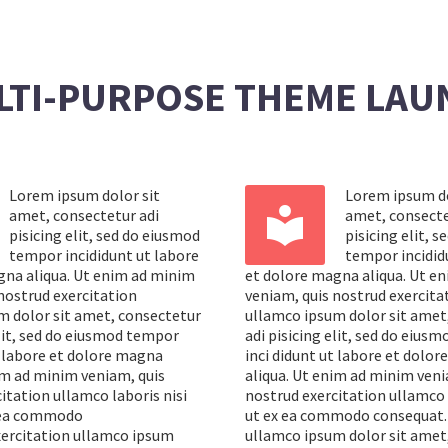
LTI-PURPOSE THEME LAU
Lorem ipsum dolor sit
Lorem ipsum do


amet, consectetur adi
amet, consecte
pisicing elit, sed do eiusmod
pisicing elit, 
tempor incididunt ut labore
tempor incidid
gna aliqua. Ut enim ad minim
et dolore magna aliqua. Ut e
nostrud exercitation
veniam, quis nostrud exercita
m dolor sit amet, consectetur
ullamco ipsum dolor sit amet
elit, sed do eiusmod tempor
adi pisicing elit, sed do eius
t labore et dolore magna
inci didunt ut labore et dolo
im ad minim veniam, quis
aliqua. Ut enim ad minim veni
itation ullamco laboris nisi
nostrud exercitation ullamco 
x ea commodo
ut ex ea commodo consequat. 
xercitation ullamco ipsum
ullamco ipsum dolor sit amet