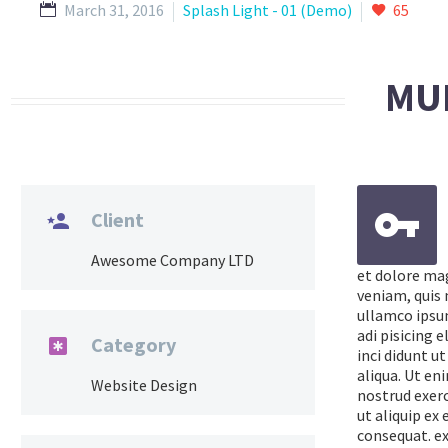
March 31, 2016
Splash Light - 01 (Demo)
65
MU


Client

Awesome Company LTD
et dolore ma
veniam, quis 
ullamco ipsu
adi pisicing 
Category

inci didunt u
aliqua. Ut en
Website Design
nostrud exerc
ut aliquip e
consequat. e