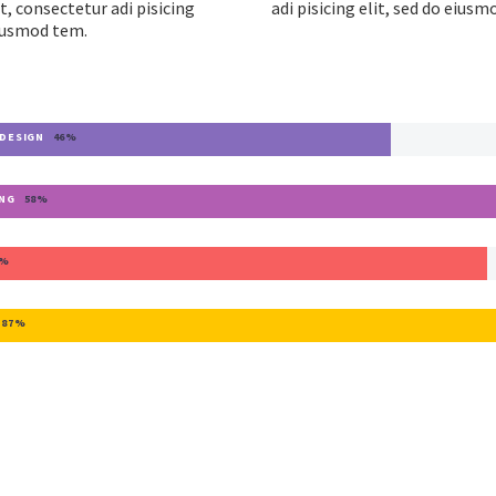
t, consectetur adi pisicing
adi pisicing elit, sed do eius
eiusmod tem.
 DESIGN
46%
NG
58%
5%
87%