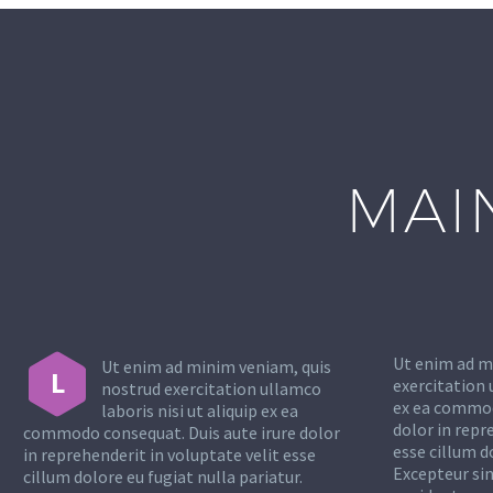
MAI
Ut enim ad m
Ut enim ad minim veniam, quis
L
exercitation 
nostrud exercitation ullamco
ex ea commod
laboris nisi ut aliquip ex ea
dolor in repr
commodo consequat. Duis aute irure dolor
esse cillum d
in reprehenderit in voluptate velit esse
Excepteur si
cillum dolore eu fugiat nulla pariatur.