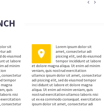


NCH
lor sit
Lorem ipsum dolor sit


tur adi
amet, consectetur adi
sed do eiusmod
pisicing elit, sed do eiusmod
unt ut labore
tempor incididunt ut labore
nim ad minim
et dolore magna aliqua. Ut enim ad minim
tion
veniam, quis nostrud exercitation
, consectetur
ullamco ipsum dolor sit amet, consectetur
mod tempor
adi pisicing elit, sed do eiusmod tempor
re magna
inci didunt ut labore et dolore magna
am, quis
aliqua. Ut enim ad minim veniam, quis
laboris nisi
nostrud exercitation ullamco laboris nisi
exercitation
ut ex ea commodo consequat. exercitation
, consectetur
ipsum dolor sit amet, consectetur adi