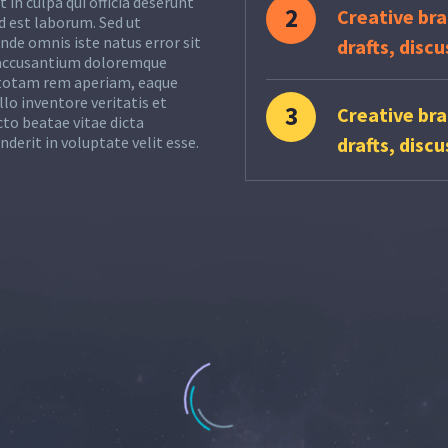
 in culpa qui officia deserunt
2
Creative bra
d est laborum. Sed ut
unde omnis iste natus error sit
drafts, disc
accusantium doloremque
totam rem aperiam, eaque
llo inventore veritatis et
3
Creative bra
cto beatae vitae dicta
nderit in voluptate velit esse.
drafts, disc