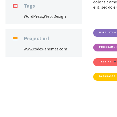
dolor sit ame
Tags

elit, sed do 
WordPress,Web, Design
USABILITY &
Project url

PROGRAMMI
www.codex-themes.com
TESTING
5
DATABASES