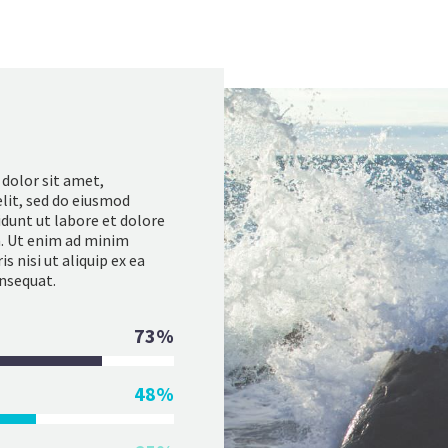
dolor sit amet,
lit, sed do eiusmod
dunt ut labore et dolore
. Ut enim ad minim
s nisi ut aliquip ex ea
sequat.
73%
48%