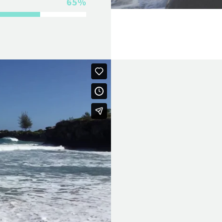
65%
Video
Player