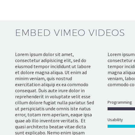
EMBED VIMEO VIDEOS
Lorem ipsum dolor sit amet,
Lorem ipsum 
consectetur adipisicing elit, sed do
consectetur e
eiusmod tempor incididunt ut labore
tempor incidi
et dolore magna aliqua. Ut enim ad
magna aliqua
minim veniam, quis nostrud
veniam, labori
exercitation aliquip ex ea commodo
commodo con
consequat. Duis aute irure dolor in
reprehenderit in voluptate velit esse
cillum dolore fugiat nulla pariatur. Sed
Programming
ut perspiciatis unde omnis iste natus
error, totam rem aperiam, eaque ipsa
Usability
quae ab illo inventore veritatis. Et
quasi architecto beatae vitae dicta
sunt explicabo. Nemo enim ipsam