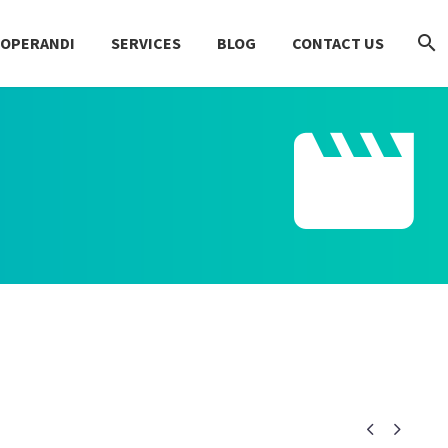
 OPERANDI
SERVICES
BLOG
CONTACT US



