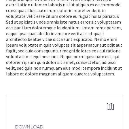
exercitation ullamco laboris nisi ut aliquip ex ea commodo
consequat. Duis aute irure dolor in reprehenderit in
voluptate velit esse cillum dolore eu fugiat nulla pariatur.
Sed ut spiciatis unde omnis iste natus error sit voluptatem
accusantium doloremque laudantium, totam rem aperiam,
eaque ipsa quae ab illo inventore veritatis et quasi
architecto beatae vitae dicta sunt explicabo. Nemo enim
ipsam voluptatem quia voluptas sit aspernatur aut odit aut
fugit, sed quia consequuntur magni dolores eos qui ratione
voluptatem sequi nesciunt. Neque porro quisquam est, qui
dolorem ipsum quia dolor sit amet, consectetur, adipisci
velit, sed quia non numquam eius modi tempora incidunt ut
labore et dolore magnam aliquam quaerat voluptatem.


DOWNLOAD