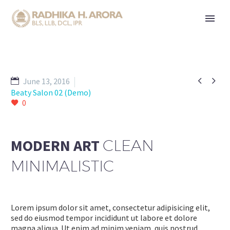


June 13, 2016
Beaty Salon 02 (Demo)
0
MODERN ART
CLEAN
MINIMALISTIC
Lorem ipsum dolor sit amet, consectetur adipisicing elit,
sed do eiusmod tempor incididunt ut labore et dolore
magna aliqua. Ut enim ad minim veniam, quis nostrud