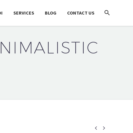
I
SERVICES
BLOG
CONTACT US
NIMALISTIC

