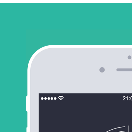
S
FEATURED