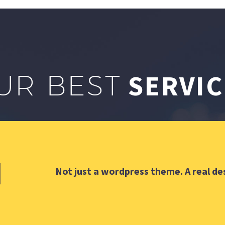
SERVIC
UR BEST
Not just a wordpress theme. A real de