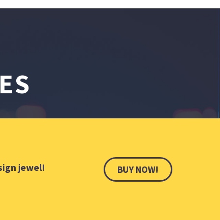
ES
sign jewel!
BUY NOW!