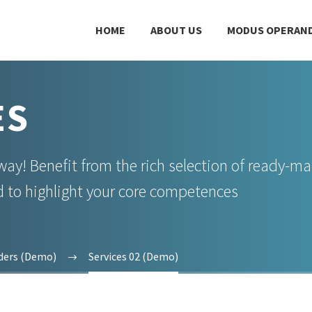
HOME
ABOUT US
MODUS OPERAND
ES
way! Benefit from the rich selection of ready-m
d to highlight your core competences
nders (Demo)
Services 02 (Demo)