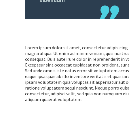
Lorem ipsum dolor sit amet, consectetur adipisicing 
magna aliqua. Ut enim ad minim veniam, quis nostrud
consequat. Duis aute irure dolor in reprehenderit in vo
Excepteur sint occaecat cupidatat non proident, sunt 
Sed unde omnis iste natus error sit voluptatem ac
eaque ipsa quae ab illo inventore veritatis et quasi 
ipsam voluptatem quia voluptas sit aspernatur aut od
ratione voluptatem sequi nesciunt. Neque porro quis
consectetur, adipisci velit, sed quia non numquam e
aliquam quaerat voluptatem.