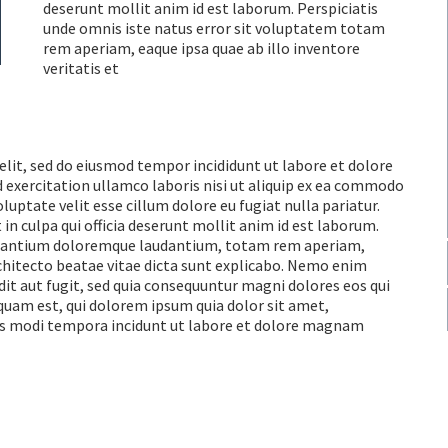
deserunt mollit anim id est laborum. Perspiciatis
unde omnis iste natus error sit voluptatem totam
rem aperiam, eaque ipsa quae ab illo inventore
veritatis et
elit, sed do eiusmod tempor incididunt ut labore et dolore
 exercitation ullamco laboris nisi ut aliquip ex ea commodo
luptate velit esse cillum dolore eu fugiat nulla pariatur.
in culpa qui officia deserunt mollit anim id est laborum.
cusantium doloremque laudantium, totam rem aperiam,
architecto beatae vitae dicta sunt explicabo. Nemo enim
it aut fugit, sed quia consequuntur magni dolores eos qui
quam est, qui dolorem ipsum quia dolor sit amet,
ius modi tempora incidunt ut labore et dolore magnam