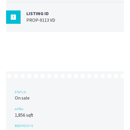
LISTING ID

PROP-9113 VD
STATUS
On sale
AREA
1,856 sqft
BEDROOMS