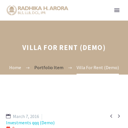
VILLA FOR RENT (DEMO)
Home
Portfolio Item
Villa For Rent (Demo)


March 7, 2016
Investments qqq (Demo)