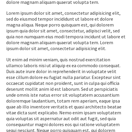
dolore magnam aliquam quaerat volupta tem.
Lorem ipsum dolor sit amet, consectetur adipisicing elit,
sed do eiusmod tempor incididunt ut labore et dolore
magna aliqua. Neque porro quisquam est, qui dolorem
ipsum quia dolor sit amet, consectetur, adipisci velit, sed
quia non numquam eius modi tempora incidunt ut labore et
dolore magnam aliquam quaerat volupta tem. Lorem
ipsum dolor sit amet, consectetur adipisicing elit.
Ut enim ad minim veniam, quis nostrud exercitation
ullamco laboris nisi ut aliquip ex ea commodo consequat.
Duis aute irure dolor in reprehenderit in voluptate velit
esse cillum dolore eu fugiat nulla pariatur. Excepteur sint
occaecat cupidatat non proident, sunt in culpa qui officia
deserunt mollit anim id est laborum. Sed ut perspiciatis
unde omnis iste natus error sit voluptatem accusantium
doloremque laudantium, totam rem aperiam, eaque ipsa
quae ab illo inventore veritatis et quasi architecto beatae
vitae dicta sunt explicabo. Nemo enim ipsam voluptatem
quia voluptas sit aspernatur aut odit aut fugit, sed quia
consequuntur magni dolores eos qui ratione voluptatem
sequi nesciunt. Neque porro quisquam est, qui dolorem