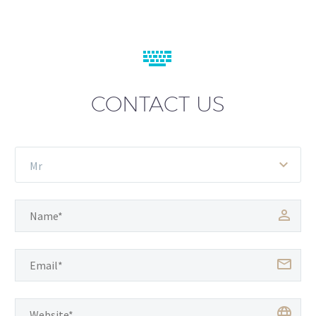


CONTACT US
Mr