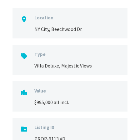
Location

NY City, Beechwood Dr.
Type

Villa Deluxe, Majestic Views
Value

$995,000 all incl.
Listing ID

PROP-9113 VD