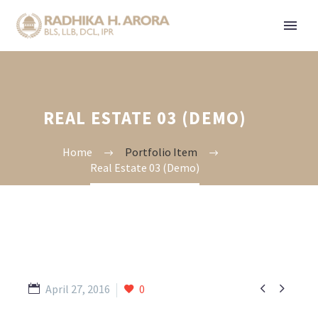
REAL ESTATE 03 (DEMO)
Home
Portfolio Item
Real Estate 03 (Demo)


April 27, 2016
0