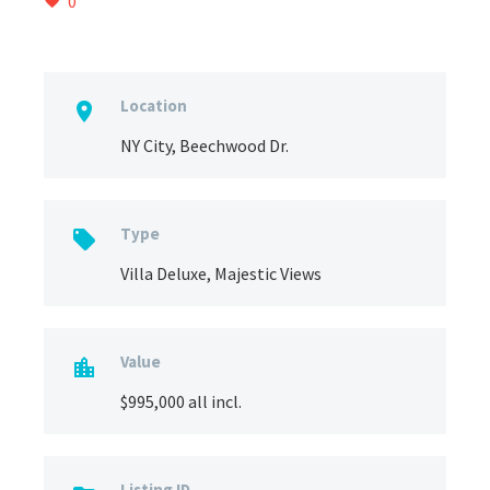
0
Location

NY City, Beechwood Dr.
Type

Villa Deluxe, Majestic Views
Value

$995,000 all incl.
Listing ID