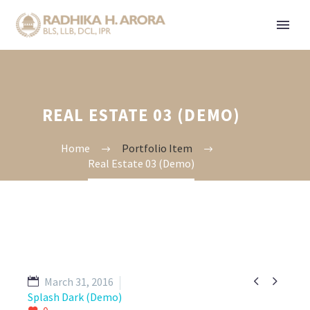
REAL ESTATE 03 (DEMO)
Home
Portfolio Item
Real Estate 03 (Demo)


March 31, 2016
Splash Dark (Demo)