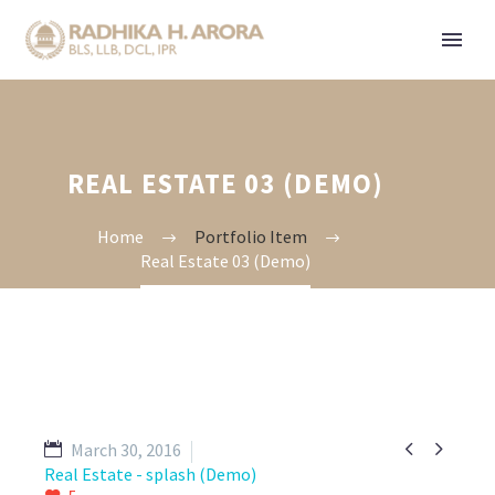
REAL ESTATE 03 (DEMO)
Home
Portfolio Item
Real Estate 03 (Demo)


March 30, 2016
Real Estate - splash (Demo)