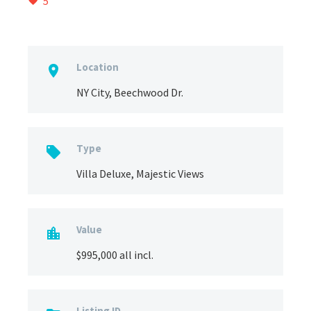
5
Location

NY City, Beechwood Dr.
Type

Villa Deluxe, Majestic Views
Value

$995,000 all incl.
Listing ID