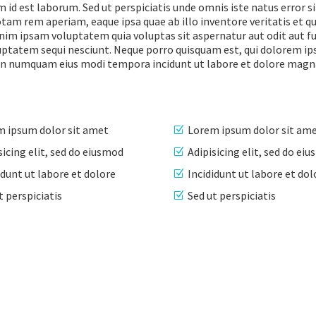
im id est laborum. Sed ut perspiciatis unde omnis iste natus error si
m rem aperiam, eaque ipsa quae ab illo inventore veritatis et qu
nim ipsam voluptatem quia voluptas sit aspernatur aut odit aut fu
uptatem sequi nesciunt. Neque porro quisquam est, qui dolorem ip
ia non numquam eius modi tempora incidunt ut labore et dolore ma
 ipsum dolor sit amet
Lorem ipsum dolor sit am
sicing elit, sed do eiusmod
Adipisicing elit, sed do ei
idunt ut labore et dolore
Incididunt ut labore et dol
t perspiciatis
Sed ut perspiciatis