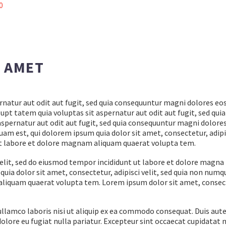
0
T AMET
atur aut odit aut fugit, sed quia consequuntur magni dolores eos
t tatem quia voluptas sit aspernatur aut odit aut fugit, sed quia
spernatur aut odit aut fugit, sed quia consequuntur magni dolores
am est, qui dolorem ipsum quia dolor sit amet, consectetur, adipis
t labore et dolore magnam aliquam quaerat volupta tem.
elit, sed do eiusmod tempor incididunt ut labore et dolore magna
uia dolor sit amet, consectetur, adipisci velit, sed quia non num
liquam quaerat volupta tem. Lorem ipsum dolor sit amet, consec
llamco laboris nisi ut aliquip ex ea commodo consequat. Duis aute
dolore eu fugiat nulla pariatur. Excepteur sint occaecat cupidatat 