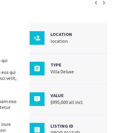


LOCATION

location
 qui
TYPE

Villa Deluxe
 eos qui
ci velit,
VALUE

quam eius
$995,000 all incl.
tetur
 irure
LISTING ID

non
PROP-9113 VD