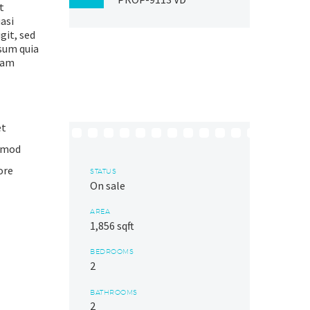
t
asi
git, sed
sum quia
gnam
et
usmod
ore
STATUS
On sale
AREA
1,856 sqft
BEDROOMS
2
BATHROOMS
2