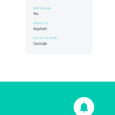
PENTHOUSE
Yes
ROOFLING
Asphalt
SWIMMING POOL
Outside

