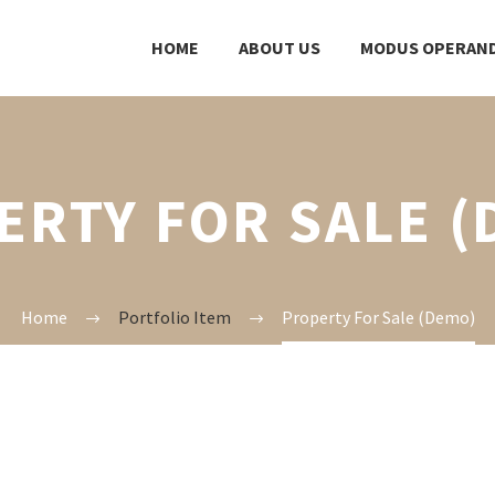
HOME
ABOUT US
MODUS OPERAND
ERTY FOR SALE (
Home
Portfolio Item
Property For Sale (Demo)