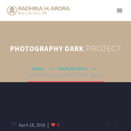
PHOTOGRAPHY DARK
PROJECT
Home
Portfolio Item
EASY TO USE GALLERY SYSTEM (Demo)


April 18, 2016
0