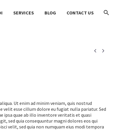
I
SERVICES
BLOG
CONTACT US


 aliqua. Ut enim ad minim veniam, quis nostrud
 velit esse cillum dolore eu fugiat nulla pariatur. Sed
psa quae ab illo inventore veritatis et quasi
git, sed quia consequuntur magni dolores eos qui
pisci velit, sed quia non numquam eius modi tempora