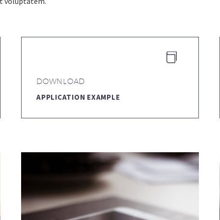
at voluptatem.


DOWNLOAD
APPLICATION EXAMPLE