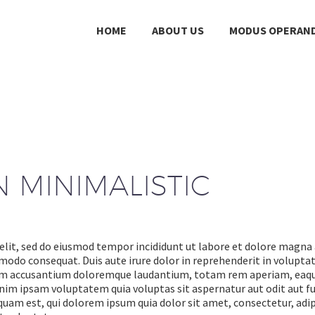
HOME
ABOUT US
MODUS OPERAND
 MINIMALISTIC
elit, sed do eiusmod tempor incididunt ut labore et dolore magna
modo consequat. Duis aute irure dolor in reprehenderit in voluptate
tem accusantium doloremque laudantium, totam rem aperiam, eaque i
nim ipsam voluptatem quia voluptas sit aspernatur aut odit aut fu
quam est, qui dolorem ipsum quia dolor sit amet, consectetur, adi