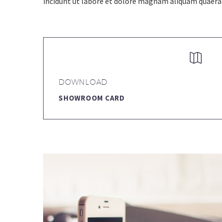
incidunt ut labore et dolore magnam aliquam quaer


DOWNLOAD
SHOWROOM CARD