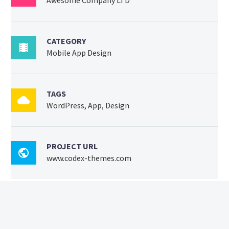
Awesome Company LTD
CATEGORY

Mobile App Design
TAGS

WordPress, App, Design
PROJECT URL

www.codex-themes.com