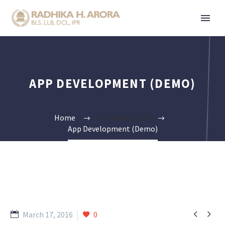
APP DEVELOPMENT (DEMO)
Home
Portfolio Item
App Development (Demo)


March 17, 2016
0