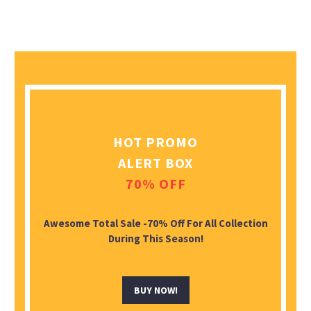
HOT PROMO
ALERT BOX
70% OFF
Awesome Total Sale -70% Off For All Collection
During This Season!
BUY NOW!