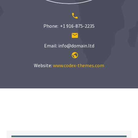


Phone: +1 916-875-2235


Email: info@domain.ltd


Website:
www.codex-themes.com