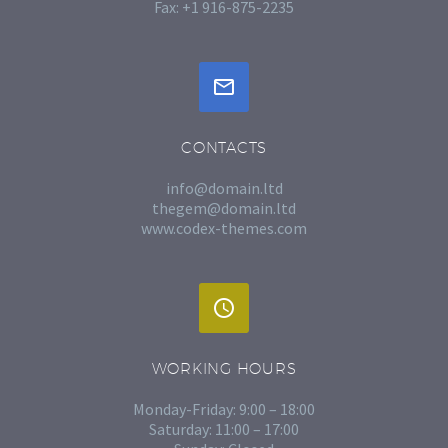
Fax: +1 916-875-2235


CONTACTS
info@domain.ltd
thegem@domain.ltd
www.codex-themes.com


WORKING HOURS
Monday-Friday: 9:00 – 18:00
Saturday: 11:00 – 17:00