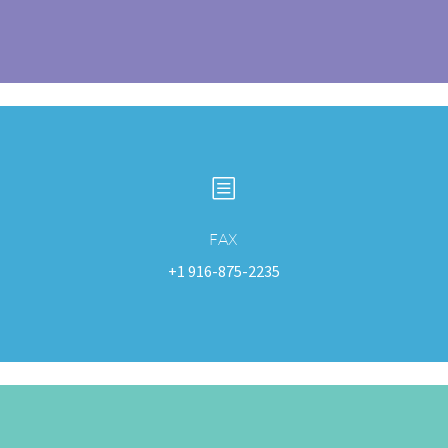
b
b
FAX
+1 916-875-2235