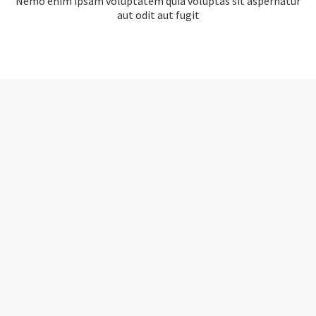
Nemo enim ipsam voluptatem quia voluptas sit aspernatur
aut odit aut fugit