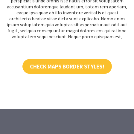
perspiciatis unde omnis iste natus error sit voluptatem
accusantium doloremque laudantium, totam rem aperiam,
eaque ipsa quae ab illo inventore veritatis et quasi
architecto beatae vitae dicta sunt explicabo. Nemo enim
ipsam voluptatem quia voluptas sit aspernatur aut odit aut
fugit, sed quia consequuntur magni dolores eos qui ratione
voluptatem sequi nesciunt. Neque porro quisquam est,
CHECK MAPS BORDER STYLES!