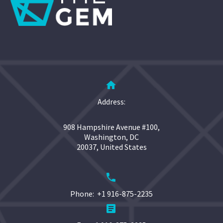


Address:
908 Hampshire Avenue #100,
Washington, DC
20037, United States


Phone: +1 916-875-2235

