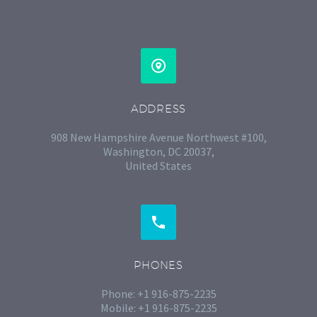


ADDRESS
908 New Hampshire Avenue Northwest #100,
Washington, DC 20037,
United States


PHONES
Phone: +1 916-875-2235
Mobile: +1 916-875-2235