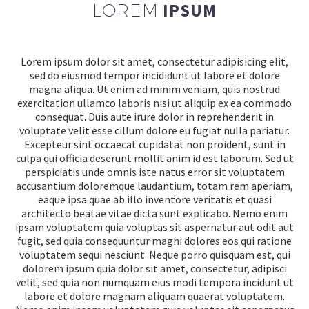
LOREM
IPSUM
Lorem ipsum dolor sit amet, consectetur adipisicing elit,
sed do eiusmod tempor incididunt ut labore et dolore
magna aliqua. Ut enim ad minim veniam, quis nostrud
exercitation ullamco laboris nisi ut aliquip ex ea commodo
consequat. Duis aute irure dolor in reprehenderit in
voluptate velit esse cillum dolore eu fugiat nulla pariatur.
Excepteur sint occaecat cupidatat non proident, sunt in
culpa qui officia deserunt mollit anim id est laborum. Sed ut
perspiciatis unde omnis iste natus error sit voluptatem
accusantium doloremque laudantium, totam rem aperiam,
eaque ipsa quae ab illo inventore veritatis et quasi
architecto beatae vitae dicta sunt explicabo. Nemo enim
ipsam voluptatem quia voluptas sit aspernatur aut odit aut
fugit, sed quia consequuntur magni dolores eos qui ratione
voluptatem sequi nesciunt. Neque porro quisquam est, qui
dolorem ipsum quia dolor sit amet, consectetur, adipisci
velit, sed quia non numquam eius modi tempora incidunt ut
labore et dolore magnam aliquam quaerat voluptatem.