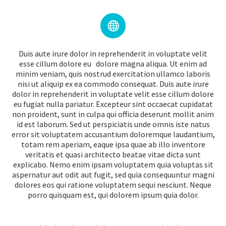


Duis aute irure dolor in reprehenderit in voluptate velit
esse cillum dolore eu dolore magna aliqua. Ut enim ad
minim veniam, quis nostrud exercitation ullamco laboris
nisi ut aliquip ex ea commodo consequat. Duis aute irure
dolor in reprehenderit in voluptate velit esse cillum dolore
eu fugiat nulla pariatur. Excepteur sint occaecat cupidatat
non proident, sunt in culpa qui officia deserunt mollit anim
id est laborum. Sed ut perspiciatis unde omnis iste natus
error sit voluptatem accusantium doloremque laudantium,
totam rem aperiam, eaque ipsa quae ab illo inventore
veritatis et quasi architecto beatae vitae dicta sunt
explicabo. Nemo enim ipsam voluptatem quia voluptas sit
aspernatur aut odit aut fugit, sed quia consequuntur magni
dolores eos qui ratione voluptatem sequi nesciunt. Neque
porro quisquam est, qui dolorem ipsum quia dolor.