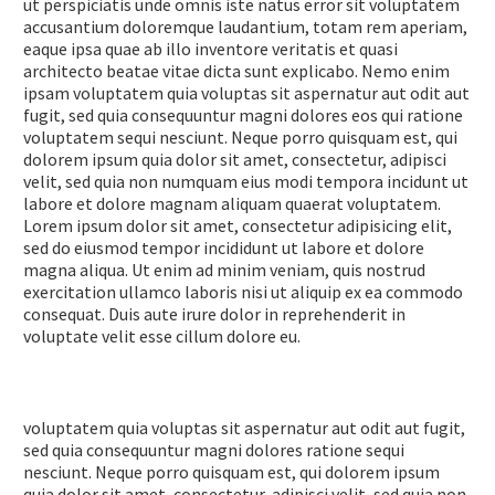
ut perspiciatis unde omnis iste natus error sit voluptatem
accusantium doloremque laudantium, totam rem aperiam,
eaque ipsa quae ab illo inventore veritatis et quasi
architecto beatae vitae dicta sunt explicabo. Nemo enim
ipsam voluptatem quia voluptas sit aspernatur aut odit aut
fugit, sed quia consequuntur magni dolores eos qui ratione
voluptatem sequi nesciunt. Neque porro quisquam est, qui
dolorem ipsum quia dolor sit amet, consectetur, adipisci
velit, sed quia non numquam eius modi tempora incidunt ut
labore et dolore magnam aliquam quaerat voluptatem.
Lorem ipsum dolor sit amet, consectetur adipisicing elit,
sed do eiusmod tempor incididunt ut labore et dolore
magna aliqua. Ut enim ad minim veniam, quis nostrud
exercitation ullamco laboris nisi ut aliquip ex ea commodo
consequat. Duis aute irure dolor in reprehenderit in
voluptate velit esse cillum dolore eu.
voluptatem quia voluptas sit aspernatur aut odit aut fugit,
sed quia consequuntur magni dolores ratione sequi
nesciunt. Neque porro quisquam est, qui dolorem ipsum
quia dolor sit amet, consectetur, adipisci velit, sed quia non