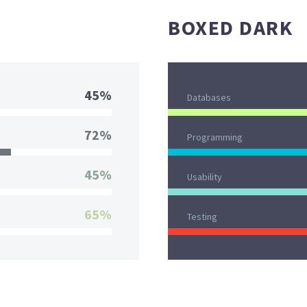
BOXED DARK
45%
Databases
72%
Programming
45%
Usability
65%
Testing