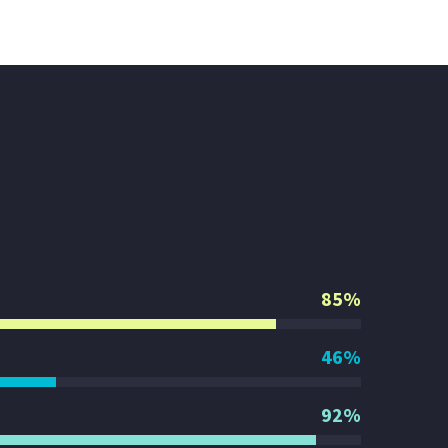
85%
46%
92%