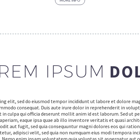
DO
REM IPSUM
ing elit, sed do eiusmod tempor incididunt ut labore et dolore ma
ommodo consequat. Duis aute irure dolor in reprehenderit in volupta
in culpa qui officia deserunt mollit anim id est laborum. Sed ut p
riam, eaque ipsa quae ab illo inventore veritatis et quasi archit
odit aut fugit, sed quia consequuntur magni dolores eos qui rati
ctetur, adipisci velit, sed quia non numquam eius modi tempora i
 Nemo enim ipsam voluptatem quia voluptas sit aspernatur aut od