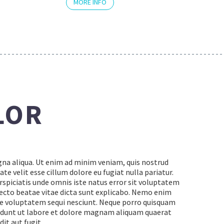
MORE INFO
LOR
gna aliqua. Ut enim ad minim veniam, quis nostrud
te velit esse cillum dolore eu fugiat nulla pariatur.
erspiciatis unde omnis iste natus error sit voluptatem
ecto beatae vitae dicta sunt explicabo. Nemo enim
one voluptatem sequi nesciunt. Neque porro quisquam
ncidunt ut labore et dolore magnam aliquam quaerat
it aut fugit