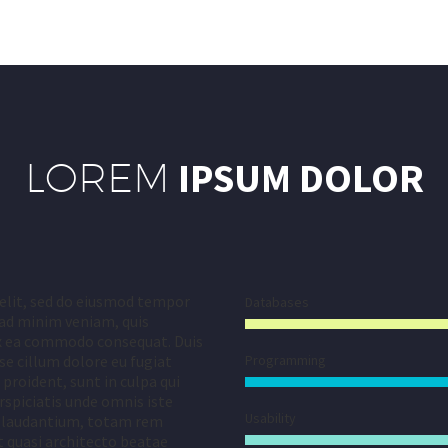
LOREM
IPSUM DOLOR
 elit, sed do eiusmod tempor
Databases
 ad minim veniam, quis
 ex ea commodo consequat. Duis
sse cillum dolore eu fugiat
Programming
proident, sunt in culpa qui
rspiciatis unde omnis iste
Usability
e laudantium, totam rem
et quasi architecto beatae