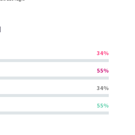
M
34%
55%
34%
55%