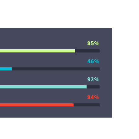
85%
46%
92%
84%