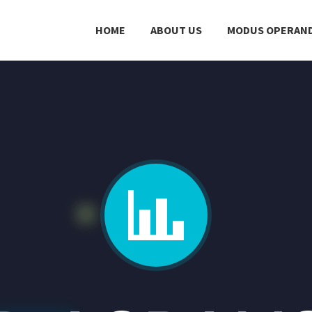
HOME
ABOUT US
MODUS OPERAND

