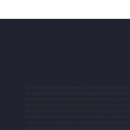
Lorem ipsum dolor sit amet, consectetur adipisicing
incididunt ut labore et dolore magna aliqua. Ut enim
nostrud exercitation ullamco laboris nisi ut aliquip
aute irure dolor in reprehenderit in voluptate velit e
nulla pariatur. Excepteur sint occaecat cupidatat non 
officia deserunt mollit anim id est laborum. Sed ut pe
natus error sit voluptatem accusantium doloremqu
aperiam, eaque ipsa quae ab illo inventore veritatis 