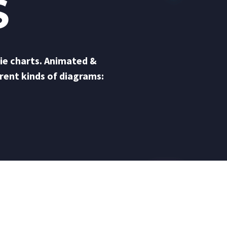
S
ie charts. Animated &
erent kinds of diagrams: