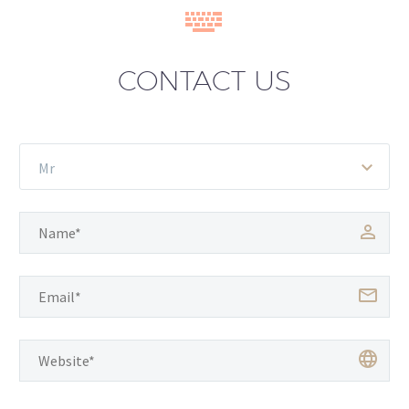


CONTACT US
Mr