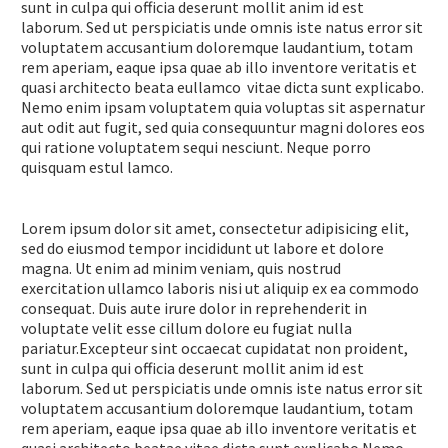
sunt in culpa qui officia deserunt mollit anim id est
laborum. Sed ut perspiciatis unde omnis iste natus error sit
voluptatem accusantium doloremque laudantium, totam
rem aperiam, eaque ipsa quae ab illo inventore veritatis et
quasi architecto beata eullamco vitae dicta sunt explicabo.
Nemo enim ipsam voluptatem quia voluptas sit aspernatur
aut odit aut fugit, sed quia consequuntur magni dolores eos
qui ratione voluptatem sequi nesciunt. Neque porro
quisquam estul lamco.
Lorem ipsum dolor sit amet, consectetur adipisicing elit,
sed do eiusmod tempor incididunt ut labore et dolore
magna. Ut enim ad minim veniam, quis nostrud
exercitation ullamco laboris nisi ut aliquip ex ea commodo
consequat. Duis aute irure dolor in reprehenderit in
voluptate velit esse cillum dolore eu fugiat nulla
pariatur.Excepteur sint occaecat cupidatat non proident,
sunt in culpa qui officia deserunt mollit anim id est
laborum. Sed ut perspiciatis unde omnis iste natus error sit
voluptatem accusantium doloremque laudantium, totam
rem aperiam, eaque ipsa quae ab illo inventore veritatis et
quasi architecto beatae vitae dicta sunt explicabo.Nemo