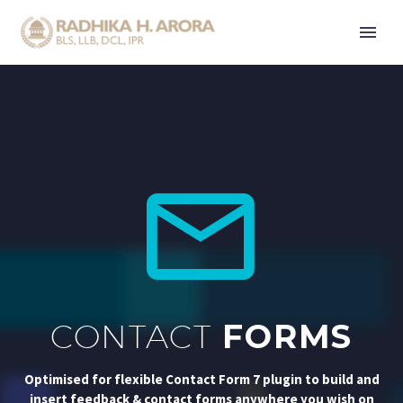


CONTACT
FORMS
Optimised for flexible Contact Form 7 plugin to build and
insert feedback & contact forms anywhere you wish on