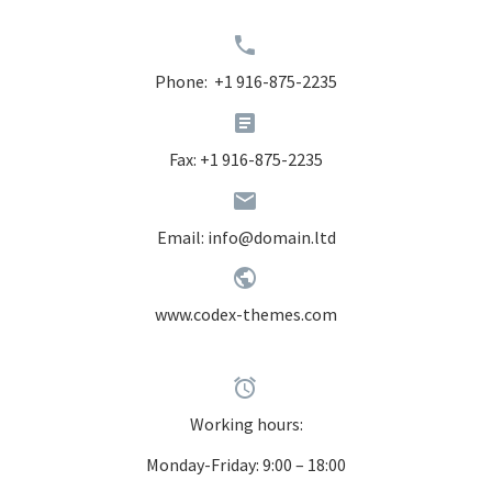


Phone: +1 916-875-2235


Fax: +1 916-875-2235


Email:
info@domain.ltd


www.codex-themes.com


Working hours:
Monday-Friday: 9:00 – 18:00