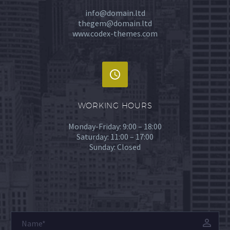
info@domain.ltd
thegem@domain.ltd
www.codex-themes.com


WORKING HOURS
Monday-Friday: 9:00 – 18:00
Saturday: 11:00 – 17:00
Sunday: Closed