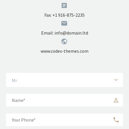


Fax: +1 916-875-2235


Email:
info@domain.ltd


www.codex-themes.com
Mr