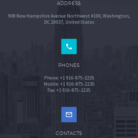
ADDRESS
908 New Hampshire Avenue Northwest #100, Washington,
DC 20037, United States


PHONES
Phone: +1 916-875-2235
Mobile: +1 916-875-2235
Fax: +1 916-875-2235


CONTACTS